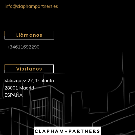
info@claphampartners.es
Llámanos
+34611692290
Visítanos
Velazquez 27, 1º planta
28001 Madrid
ESPAÑA